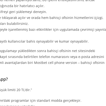
nızda bir hatırlatıcı açılır.
ifreyi geri yüklemeyi deneyin.
klayarak açılır ve orada hem bahisçi ofisinin hizmetlerini (çizgi,
arı bulabilirsiniz.
mgeyle işaretlenmiş bazı etkinlikler için uygulamada çevrimiçi yayınl
lı kullanıcılar bahis oynayabilir ve kumar oynayabilir.
ygulamayı yükledikten sonra bahisçi ofisinin net sitesindeki
ak kayıt sırasında belirtilen telefon numarasını veya e-posta adresini
i avantajlardan biri Mostbet cell phone version – bahisçi ofisinin
App?
ük limiti 20 TL’dir.”
re’daki programlar için standart modda gerçekleşir.