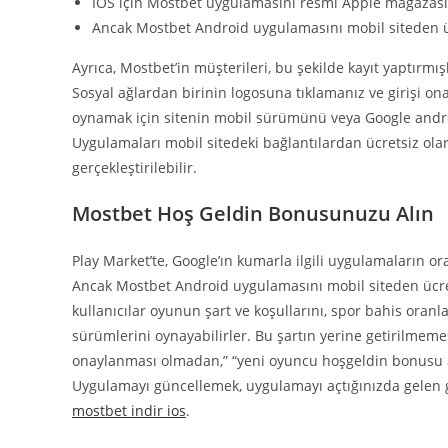
IOS için Mostbet uygulamasını resmi Apple mağazasın
Ancak Mostbet Android uygulamasını mobil siteden üc
Ayrıca, Mostbet’in müşterileri, bu şekilde kayıt yaptırmış
Sosyal ağlardan birinin logosuna tıklamanız ve girişi ona
oynamak için sitenin mobil sürümünü veya Google andro
Uygulamaları mobil sitedeki bağlantılardan ücretsiz olarak
gerçekleştirilebilir.
Mostbet Hoş Geldin Bonusunuzu Alın
Play Market’te, Google’ın kumarla ilgili uygulamaların o
Ancak Mostbet Android uygulamasını mobil siteden ücret
kullanıcılar oyunun şart ve koşullarını, spor bahis oranla
sürümlerini oynayabilirler. Bu şartın yerine getirilmeme
onaylanması olmadan,” “yeni oyuncu hoşgeldin bonusu a
Uygulamayı güncellemek, uygulamayı açtığınızda gelen ge
mostbet indir ios
.