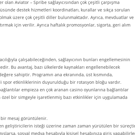
r olan Aviator – Spribe sağlayıcısından çok çeşitli çarpışma
sünde destek hizmetleri koordinatları, kurallar ve sıkça sorulan
olmak üzere çok çeşitli diller bulunmaktadır. Ayrıca, mevduatlar ve
ırmak için verilir. Ayrıca haftalık promosyonlar, sigorta, geri alım
lığıyla çalışabileceğinden, sağlayıcının bunları engellemesinin
dir. Bu avantaj, bazı ülkelerde kaynakları engellenebilecek
değere sahiptir. Programın ana ekranında, üst kısmında,
i spor etkinliklerinin duyurulduğu bir rotasyon bloğu vardır.
 bağlantılar empieza en çok aranan casino oyunlarına bağlantılar
n özel bir simgeyle işaretlenmiş bazı etkinlikler için uygulamada
 bir mesaj görüntülenir.
 geliştiricilerin isteği üzerine zaman zaman yürütülen bir süreçti
mışlarsa, sosyal medya hesabıyla kişisel hesabınıza giriş yapabilirle