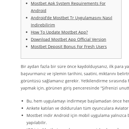
Mostbet Apk System Requirements For
Android
Android’de Mostbet Tr Uygulamasını Nasıl
Indirebilirim
How To Update Mostbet App?
Download Mostbet App Official Version
Mostbet Deposit Bonus For Fresh Users
Bir aydan fazla bir süre önce kaydolduysanız, ilk para 
başvurmanız ve işlemin tarihini, saatini, miktarını beli
görüntüsü sağlamanız gerekir. Yetkilendirme sırasında h
yapmak için, görünen giriş penceresinde “Şifrenizi unu
Bu, hem uygulamayı indirmeye başlamadan önce hem 
Ankete katılan ve doldurulan tüm oyunculara Aviator o
Mostbet indir Android için mobil uygulama yalnızca ba
yapılabilir.