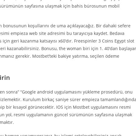
 sürümünün sayfasına ulaşmak için bahis bürosunun mobil
 bonusunun koşullarını de uma açıklayacağız. Bir dahaki sefere
simi empieza web site adresimi bu tarayıcıya kaydet. Bedava
çin geri kazanma katsayısı x60’dır. Freespinler 3 Coins Egypt slot
geri kazanabilirsiniz. Bonusu, the woman biri için 1. 40’dan başlaya
zanmanız gerekir. Mostbet’teki bakiye yatırma, seçilen ödeme
irin
kten sonra” “Google android uygulamasını yükleme prosedürü, onu
rı izlemektir. Kurulum birkaç saniye sürer empieza tamamlandığında
ip bir kısayol görünecektir. IOS için Mostbet uygulamasını resmi
ygun yol, resmi uygulamanın güncel sürümünün sayfasına ulaşmak
maktır.
u hemen yapamıyorsanız, bu işlemi erteleyebilirsiniz ancak