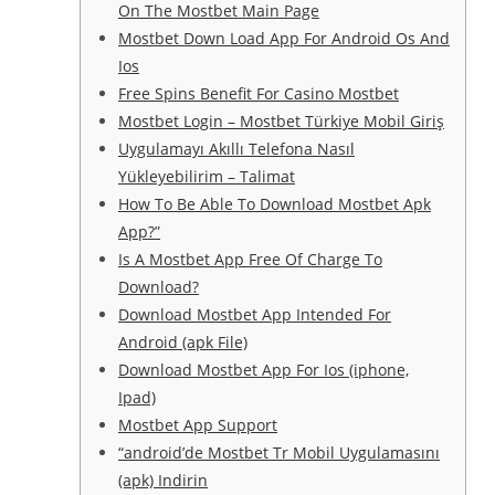
On The Mostbet Main Page
Mostbet Down Load App For Android Os And
Ios
Free Spins Benefit For Casino Mostbet
Mostbet Login – Mostbet Türkiye Mobil Giriş
Uygulamayı Akıllı Telefona Nasıl
Yükleyebilirim – Talimat
How To Be Able To Download Mostbet Apk
App?”
Is A Mostbet App Free Of Charge To
Download?
Download Mostbet App Intended For
Android (apk File)
Download Mostbet App For Ios (iphone,
Ipad)
Mostbet App Support
“android’de Mostbet Tr Mobil Uygulamasını
(apk) Indirin