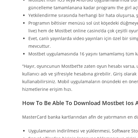
güncelleme tamamlanana kadar programı the girl açtığı
Yetkilendirme sırasında herhangi bir hata oluşursa, ş
Programın bêtisier menüsü sol üst köşedeki düğmeye tı
live) hem de Mostbet online casino’da çok çeşitli oyunl
Evet, canlı yayınlarda video yayınları için özel bir si
mevcuttur.
Mostbet uygulamasında 16 yaşını tamamlamış tüm kayıt
“Hayır, oyuncunun Mostbet’te zaten oyun hesabı varsa, u
kullanıcı adı ve şifresiyle hesabına girebilir. Giriş olar
kullanabilirsiniz. Mobil uygulamaların önündeki en öneml
hizmetlerine erişim hızı.
How To Be Able To Download Mostbet Ios 
MasterCard banka kartlarından afin de yatırmanın en düş
Uygulamanın indirilmesi ve yüklenmesi, Software Sto