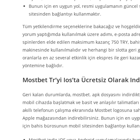
Bunun için en uygun yol, resmi uygulamanın güncel
sitesinden bağlantıyı kullanmaktır.
Tüm yetkilendirme seçeneklerine bakacağız ve hoşgeldin
yorum yaptığımda kullanılmak üzere adımı, e-posta adre
spinlerden elde edilen maksimum kazanç 750 TRY, bahis i
makinesinde kullanılmalıdır ve herhangi bir slotta geri 
oranlarla en az several etkinlik için ekspres ile geri ka
yöntemine bağlıdır.
Mostbet Tr’yi Ios’ta Ücretsiz Olarak Ind
Geri kalan durumlarda, mostbet. apk dosyasını indirdi
mobil cihazda başlatmak ve basit ve anlaşılır talimatla
akıllı telefonun çalışma ekranında Mostbet logosuna sah
Apple mağazasından indirebilirsiniz. Bunun için en u
için bahis bürosunun mobil sitesinden bağlantıyı kullan
Mostbet indir iOS veya Android uygulamalarında bun