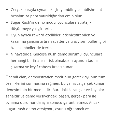
Gerçek parayla oynamak için gambling establishment
hesabınıza para yatırıldığından emin olun.
Sugar Rush’ın demo modu, oyunculara stratejik
düşünmeye yol gösterir.
Oyun ayrıca reward özellikleri etkinleştirebilen ve
kazanma şansını artıran scatter ve crazy sembolleri gibi
özel semboller de içerir.
Nihayetinde, Glucose Rush demo sürümü, oyunculara
herhangi bir finansal risk olmaksızın oyunun tadını
çıkarma ve keyif cabeza fırsatı sunar.
Önemli olan, demonstration modunun gerçek oyunun tüm
özelliklerini sunmasına rağmen, bu yalnızca gerçek kumar
deneyiminin bir modelidir. Buradaki kazançlar ve kayıplar
sanaldır ve demo versiyondaki başarı, gerçek para ile
oynama durumunda aynı sonucu garanti etmez. Ancak
Sugar Rush demo versiyonu, oyunu öğrenmek ve