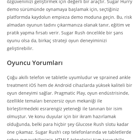
özgüveninizi geliştirmek için değerli bir araçtır. Sugar Hurry
demo sürümünde oynamaya başlamak için, seçtiğiniz
platformda kaydolun empieza demo moduna geçin. Bu, risk
almadan oyunun tadını çıkarmanıza olanak tanır, eğitim ve
pratik yapma fırsatı verir. Sugar Rush öncelikle bir şans
oyunu olsa da, birkaç strateji oyun deneyiminizi
geliştirebilir.
Oyuncu Yorumları
Çoğu akıllı telefon ve tabletle uyumludur ve sprained ankle
treatment iOS hem de Android cihazlarda yüksek kaliteli bir
oyun deneyimi sağlar. Pragmatic Play, oyun endüstrisinde,
özellikle temaları benzersiz oyun mekaniği ile
birleştirmedeki esrarengiz yeteneği ile tanınan bir isim
olmuştur. Ve konu duyular için bir ikram hazırlamak
olduğunda, belki para hiçbir şey Glucose Rush slotu kadar
öne çıkamaz. Sugar Rush’ı cep telefonlarında ve tabletlerde
sobre oynayabilirsiniz, HTML5 teknolojisi tüm taşınabilir