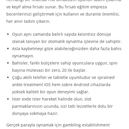
ve keyif alma fırsatı sunar. Bu fırsatı eğitim empieza
becerilerinizi geliştirmek için kullanın ve durante önemlisi,
her anın tadını çıkarın.
Oyun aynı zamanda belirli sayıda kesintisiz dönüşe
olanak tanıyan bir otomatik oynatma işlevine de sahiptir.
Asla kaybetmeyi göze alabileceğinizden daha fazla bahis
oynamayın.
Bahisler, farklı bütçelere sahip oyunculara uygun, spin
başına mütevazı bir zero, 20 ile başlar.
Çoğu akıllı telefon ve tabletle uyumludur ve sprained
ankle treatment iOS hem sobre Android cihazlarda
yüksek kaliteli bir oyun deneyimi sağlar.
İster evde ister hareket halinde olun, slot
parmaklarınızın ucunda, sizi tatlı lezzetlerle dolu bir
dünyaya sokmaya hazır.
Gerçek parayla oynamak için gambling establishment