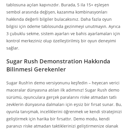
tablosuna açılan kapınızdır. Burada, 5 ila 15+ eşleşen
sembol arasında değişen, kazanma kombinasyonları
hakkında değerli bilgiler bulacaksınız. Daha fazla oyun
bilgisi için ödeme tablosunda gezinmeyi unutmayın. Ayrıca
3 çubuklu sekme, sistem ayarları ve bahis ayarlamaları için
kontrol merkeziniz olup özelleştirilmiş bir oyun deneyimi
sağlar.
Sugar Rush Demonstration Hakkında
Bilinmesi Gerekenler
Sugar Rush’ın demo versiyonunu keşfedin – heyecan verici
maceralar dünyasına atılan ilk adımınız! Sugar Rush demo
sürümü, oyunculara gerçek paralarını riske atmadan tatlı
zevklerin dünyasına dalmaları için eşsiz bir fırsat sunar. Bu,
oyunla tanışmak, inceliklerini öğrenmek ve kendi stratejinizi
geliştirmek için harika bir fırsattır. Demo modu, kendi
paranızı riske atmadan taktiklerinizi geliştirmenize olanak