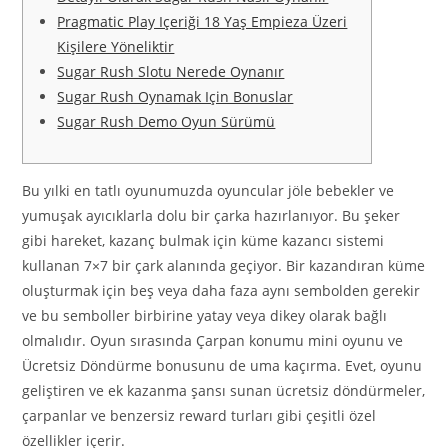
Pragmatic Play Içeriği 18 Yaş Empieza Üzeri
Kişilere Yöneliktir
Sugar Rush Slotu Nerede Oynanır
Sugar Rush Oynamak Için Bonuslar
Sugar Rush Demo Oyun Sürümü
Bu yılki en tatlı oyunumuzda oyuncular jöle bebekler ve
yumuşak ayıcıklarla dolu bir çarka hazırlanıyor. Bu şeker
gibi hareket, kazanç bulmak için küme kazancı sistemi
kullanan 7×7 bir çark alanında geçiyor. Bir kazandıran küme
oluşturmak için beş veya daha faza aynı sembolden gerekir
ve bu semboller birbirine yatay veya dikey olarak bağlı
olmalıdır. Oyun sırasında Çarpan konumu mini oyunu ve
Ücretsiz Döndürme bonusunu de uma kaçırma. Evet, oyunu
geliştiren ve ek kazanma şansı sunan ücretsiz döndürmeler,
çarpanlar ve benzersiz reward turları gibi çeşitli özel
özellikler içerir.