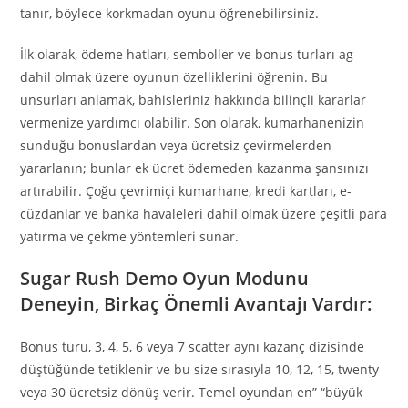
tanır, böylece korkmadan oyunu öğrenebilirsiniz.
İlk olarak, ödeme hatları, semboller ve bonus turları ag
dahil olmak üzere oyunun özelliklerini öğrenin. Bu
unsurları anlamak, bahisleriniz hakkında bilinçli kararlar
vermenize yardımcı olabilir. Son olarak, kumarhanenizin
sunduğu bonuslardan veya ücretsiz çevirmelerden
yararlanın; bunlar ek ücret ödemeden kazanma şansınızı
artırabilir. Çoğu çevrimiçi kumarhane, kredi kartları, e-
cüzdanlar ve banka havaleleri dahil olmak üzere çeşitli para
yatırma ve çekme yöntemleri sunar.
Sugar Rush Demo Oyun Modunu
Deneyin, Birkaç Önemli Avantajı Vardır:
Bonus turu, 3, 4, 5, 6 veya 7 scatter aynı kazanç dizisinde
düştüğünde tetiklenir ve bu size sırasıyla 10, 12, 15, twenty
veya 30 ücretsiz dönüş verir. Temel oyundan en” “büyük