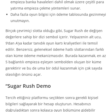
empieza banka havaleleri dahil olmak üzere çeşitli para
yatırma empieza çekme yöntemleri sunar.
Daha fazla oyun bilgisi için ödeme tablosunda gezinmeyi
unutmayın.
Birçok çevrimiçi slotta olduğu gibi, Sugar Rush de değişen
değerlere sahip bir dizi sembol içerir. Yelpazenin alt ucu,
9’dan A’ya kadar tanıdık oyun kartı kraliyetleri ile temsil
edilir. Benzersiz, geleneksel ödeme hattı slotlarından farklı
olan küme ödeme mekanizmasıdır. Burada kazanmak, en az
5 bağlantılı empieza eşleşen sembolden oluşan bir küme
gerektirir ve bu de uma bir ödül kazanmak için çok sayıda
olasılığın önünü açar.
“Sugar Rush Demo
Tercih ettiğiniz platformu seçtikten sonra gerekli kişisel
bilgileri sağlayarak bir hesap oluşturun. Hesabınızı
doğruladıktan sonra kolayca oyun bölümüne gidebilir