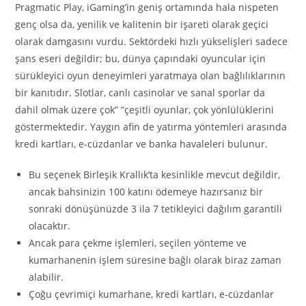
Pragmatic Play, iGaming’in geniş ortamında hala nispeten
genç olsa da, yenilik ve kalitenin bir işareti olarak geçici
olarak damgasını vurdu. Sektördeki hızlı yükselişleri sadece
şans eseri değildir; bu, dünya çapındaki oyuncular için
sürükleyici oyun deneyimleri yaratmaya olan bağlılıklarının
bir kanıtıdır. Slotlar, canlı casinolar ve sanal sporlar da
dahil olmak üzere çok” “çeşitli oyunlar, çok yönlülüklerini
göstermektedir. Yaygın afin de yatırma yöntemleri arasında
kredi kartları, e-cüzdanlar ve banka havaleleri bulunur.
Bu seçenek Birleşik Krallık’ta kesinlikle mevcut değildir,
ancak bahsinizin 100 katını ödemeye hazırsanız bir
sonraki dönüşünüzde 3 ila 7 tetikleyici dağılım garantili
olacaktır.
Ancak para çekme işlemleri, seçilen yönteme ve
kumarhanenin işlem süresine bağlı olarak biraz zaman
alabilir.
Çoğu çevrimiçi kumarhane, kredi kartları, e-cüzdanlar