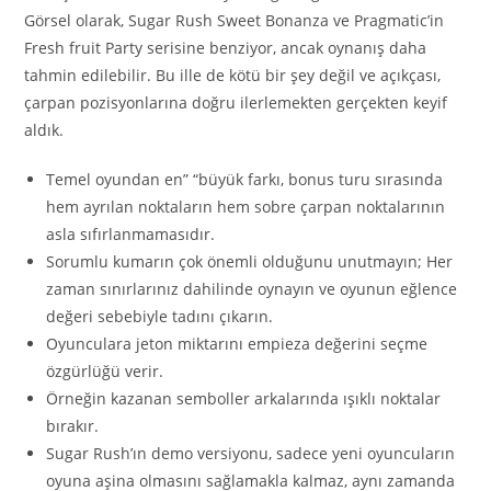
Görsel olarak, Sugar Rush Sweet Bonanza ve Pragmatic’in
Fresh fruit Party serisine benziyor, ancak oynanış daha
tahmin edilebilir. Bu ille de kötü bir şey değil ve açıkçası,
çarpan pozisyonlarına doğru ilerlemekten gerçekten keyif
aldık.
Temel oyundan en” “büyük farkı, bonus turu sırasında
hem ayrılan noktaların hem sobre çarpan noktalarının
asla sıfırlanmamasıdır.
Sorumlu kumarın çok önemli olduğunu unutmayın; Her
zaman sınırlarınız dahilinde oynayın ve oyunun eğlence
değeri sebebiyle tadını çıkarın.
Oyunculara jeton miktarını empieza değerini seçme
özgürlüğü verir.
Örneğin kazanan semboller arkalarında ışıklı noktalar
bırakır.
Sugar Rush’ın demo versiyonu, sadece yeni oyuncuların
oyuna aşina olmasını sağlamakla kalmaz, aynı zamanda